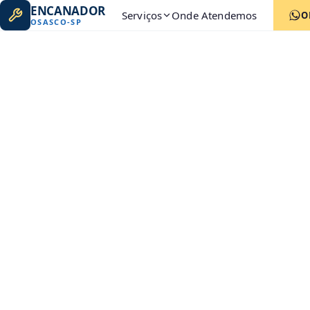
ENCANADOR
Serviços
Onde Atendemos
O
OSASCO
-
SP