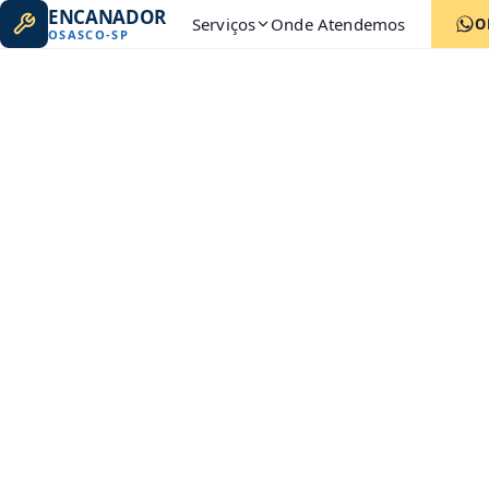
ENCANADOR
Serviços
Onde Atendemos
O
OSASCO
-
SP