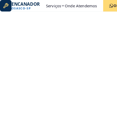
ENCANADOR
Serviços
Onde Atendemos
O
OSASCO
-
SP