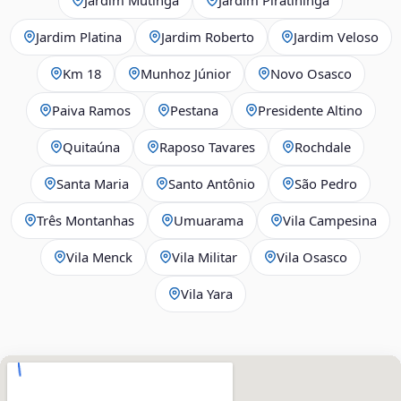
Jardim Platina
Jardim Roberto
Jardim Veloso
Km 18
Munhoz Júnior
Novo Osasco
Paiva Ramos
Pestana
Presidente Altino
Quitaúna
Raposo Tavares
Rochdale
Santa Maria
Santo Antônio
São Pedro
Três Montanhas
Umuarama
Vila Campesina
Vila Menck
Vila Militar
Vila Osasco
Vila Yara