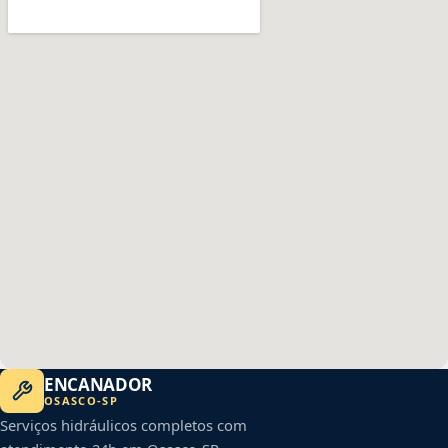
ENCANADOR
OSASCO
-
SP
Serviços hidráulicos completos com