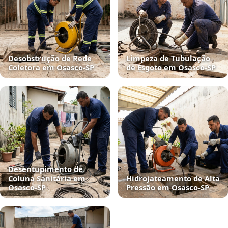
Desobstrução de Rede
Limpeza de Tubulação
Coletora em Osasco‑SP
de Esgoto em Osasco‑SP
Desentupimento de
Coluna Sanitária em
Hidrojateamento de Alta
Osasco‑SP
Pressão em Osasco‑SP