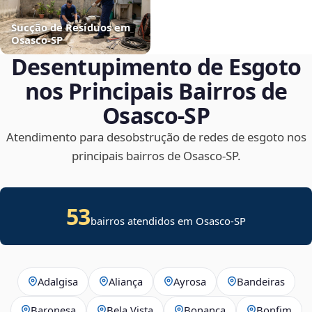
Sucção de Resíduos em
Osasco‑SP
Desentupimento de Esgoto
nos Principais Bairros de
Osasco‑SP
Atendimento para desobstrução de redes de esgoto nos
principais bairros de Osasco‑SP.
53
bairros atendidos em Osasco-SP
Adalgisa
Aliança
Ayrosa
Bandeiras
Baronesa
Bela Vista
Bonança
Bonfim