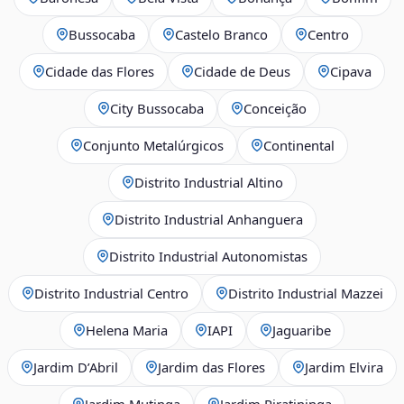
Bussocaba
Castelo Branco
Centro
Cidade das Flores
Cidade de Deus
Cipava
City Bussocaba
Conceição
Conjunto Metalúrgicos
Continental
Distrito Industrial Altino
Distrito Industrial Anhanguera
Distrito Industrial Autonomistas
Distrito Industrial Centro
Distrito Industrial Mazzei
Helena Maria
IAPI
Jaguaribe
Jardim D’Abril
Jardim das Flores
Jardim Elvira
Jardim Mutinga
Jardim Piratininga