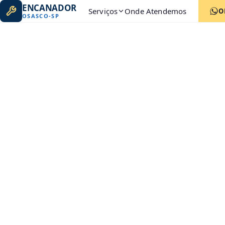
ENCANADOR
Serviços
Onde Atendemos
O
OSASCO
-
SP