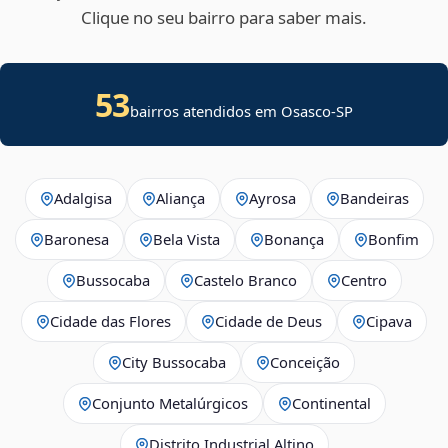
Clique no seu bairro para saber mais.
53
bairros atendidos em Osasco-SP
Adalgisa
Aliança
Ayrosa
Bandeiras
Baronesa
Bela Vista
Bonança
Bonfim
Bussocaba
Castelo Branco
Centro
Cidade das Flores
Cidade de Deus
Cipava
City Bussocaba
Conceição
Conjunto Metalúrgicos
Continental
Distrito Industrial Altino