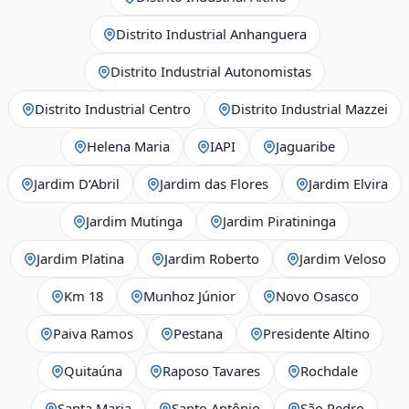
Distrito Industrial Anhanguera
Distrito Industrial Autonomistas
Distrito Industrial Centro
Distrito Industrial Mazzei
Helena Maria
IAPI
Jaguaribe
Jardim D’Abril
Jardim das Flores
Jardim Elvira
Jardim Mutinga
Jardim Piratininga
Jardim Platina
Jardim Roberto
Jardim Veloso
Km 18
Munhoz Júnior
Novo Osasco
Paiva Ramos
Pestana
Presidente Altino
Quitaúna
Raposo Tavares
Rochdale
Santa Maria
Santo Antônio
São Pedro