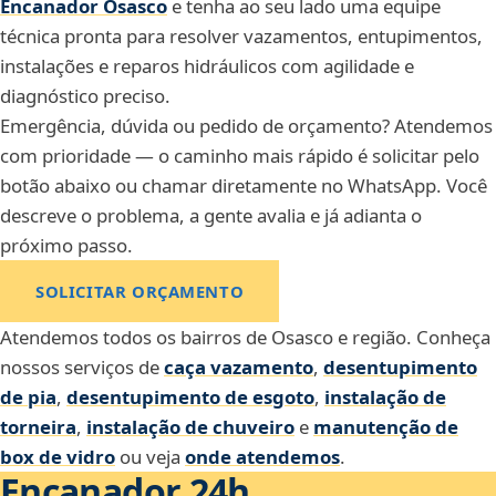
Encanador Osasco
e tenha ao seu lado uma equipe
técnica pronta para resolver vazamentos, entupimentos,
instalações e reparos hidráulicos com agilidade e
diagnóstico preciso.
Emergência, dúvida ou pedido de orçamento? Atendemos
com prioridade — o caminho mais rápido é solicitar pelo
botão abaixo ou chamar diretamente no WhatsApp. Você
descreve o problema, a gente avalia e já adianta o
próximo passo.
SOLICITAR ORÇAMENTO
Atendemos todos os bairros de Osasco e região. Conheça
nossos serviços de
caça vazamento
,
desentupimento
de pia
,
desentupimento de esgoto
,
instalação de
torneira
,
instalação de chuveiro
e
manutenção de
box de vidro
ou veja
onde atendemos
.
Encanador 24h