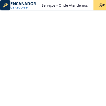
ENCANADOR
Serviços
Onde Atendemos
O
OSASCO
-
SP