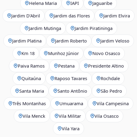
Helena Maria
IAPI
Jaguaribe
Jardim D’Abril
Jardim das Flores
Jardim Elvira
Jardim Mutinga
Jardim Piratininga
Jardim Platina
Jardim Roberto
Jardim Veloso
Km 18
Munhoz Júnior
Novo Osasco
Paiva Ramos
Pestana
Presidente Altino
Quitaúna
Raposo Tavares
Rochdale
Santa Maria
Santo Antônio
São Pedro
Três Montanhas
Umuarama
Vila Campesina
Vila Menck
Vila Militar
Vila Osasco
Vila Yara