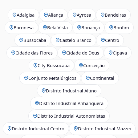
Adalgisa
Aliança
Ayrosa
Bandeiras
Baronesa
Bela Vista
Bonança
Bonfim
Bussocaba
Castelo Branco
Centro
Cidade das Flores
Cidade de Deus
Cipava
City Bussocaba
Conceição
Conjunto Metalúrgicos
Continental
Distrito Industrial Altino
Distrito Industrial Anhanguera
Distrito Industrial Autonomistas
Distrito Industrial Centro
Distrito Industrial Mazzei