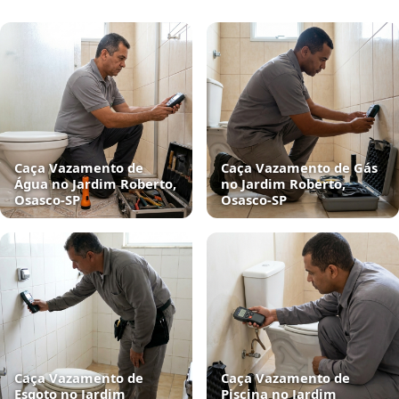
Caça Vazamento de
Caça Vazamento de Gás
Água no Jardim Roberto,
no Jardim Roberto,
Osasco‑SP
Osasco‑SP
Caça Vazamento de
Caça Vazamento de
Esgoto no Jardim
Piscina no Jardim