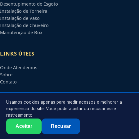
Desentupimento de Esgoto
Instalação de Torneira
Instalação de Vaso
Instalação de Chuveiro
Manutenção de Box
LINKS ÚTEIS
Onde Atendemos
Sobre
Contato
CONTATO
Usamos cookies apenas para medir acessos e melhorar a
experiência do site. Você pode aceitar ou recusar esse
rastreamento.
Atendimento em
Osasco
-
SP
e regiões parceiras
contato@encanadoremosasco.com.br
Aceitar
Recusar
©
2026
Encanador em
Osasco
-
SP
. Todos os direitos reservados.
Política de Privacidade
·
Termos de Uso
·
Sitemap