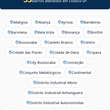
bairros atendidos em Osasco-SP
Adalgisa
Aliança
Ayrosa
Bandeiras
Baronesa
Bela Vista
Bonança
Bonfim
Bussocaba
Castelo Branco
Centro
Cidade das Flores
Cidade de Deus
Cipava
City Bussocaba
Conceição
Conjunto Metalúrgicos
Continental
Distrito Industrial Altino
Distrito Industrial Anhanguera
Distrito Industrial Autonomistas