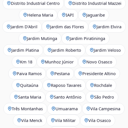
Distrito Industrial Centro
Distrito Industrial Mazzei
Helena Maria
IAPI
Jaguaribe
Jardim D’Abril
Jardim das Flores
Jardim Elvira
Jardim Mutinga
Jardim Piratininga
Jardim Platina
Jardim Roberto
Jardim Veloso
Km 18
Munhoz Júnior
Novo Osasco
Paiva Ramos
Pestana
Presidente Altino
Quitaúna
Raposo Tavares
Rochdale
Santa Maria
Santo Antônio
São Pedro
Três Montanhas
Umuarama
Vila Campesina
Vila Menck
Vila Militar
Vila Osasco