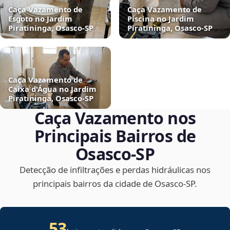
Caça Vazamento de
Caça Vazamento de
Esgoto no Jardim
Piscina no Jardim
Piratininga, Osasco‑SP
Piratininga, Osasco‑SP
Caça Vazamento de
Caixa d'Água no Jardim
Piratininga, Osasco‑SP
Caça Vazamento nos
Principais Bairros de
Osasco‑SP
Detecção de infiltrações e perdas hidráulicas nos
principais bairros da cidade de Osasco‑SP.
53