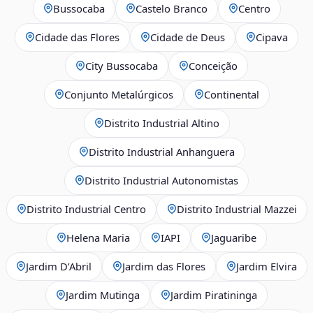
Bussocaba
Castelo Branco
Centro
Cidade das Flores
Cidade de Deus
Cipava
City Bussocaba
Conceição
Conjunto Metalúrgicos
Continental
Distrito Industrial Altino
Distrito Industrial Anhanguera
Distrito Industrial Autonomistas
Distrito Industrial Centro
Distrito Industrial Mazzei
Helena Maria
IAPI
Jaguaribe
Jardim D’Abril
Jardim das Flores
Jardim Elvira
Jardim Mutinga
Jardim Piratininga