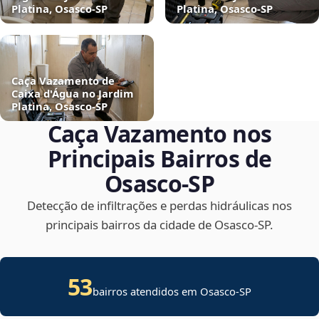
Platina, Osasco‑SP
Platina, Osasco‑SP
Caça Vazamento de
Caixa d'Água no Jardim
Platina, Osasco‑SP
Caça Vazamento nos
Principais Bairros de
Osasco‑SP
Detecção de infiltrações e perdas hidráulicas nos
principais bairros da cidade de Osasco‑SP.
53
bairros atendidos em Osasco-SP