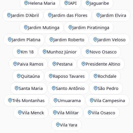
Helena Maria
IAPI
Jaguaribe
Jardim D’Abril
Jardim das Flores
Jardim Elvira
Jardim Mutinga
Jardim Piratininga
Jardim Platina
Jardim Roberto
Jardim Veloso
Km 18
Munhoz Júnior
Novo Osasco
Paiva Ramos
Pestana
Presidente Altino
Quitaúna
Raposo Tavares
Rochdale
Santa Maria
Santo Antônio
São Pedro
Três Montanhas
Umuarama
Vila Campesina
Vila Menck
Vila Militar
Vila Osasco
Vila Yara