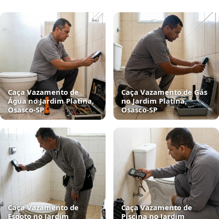
Caça Vazamento de
Caça Vazamento de Gás
Água no Jardim Platina,
no Jardim Platina,
Osasco‑SP
Osasco‑SP
Caça Vazamento de
Caça Vazamento de
Esgoto no Jardim
Piscina no Jardim