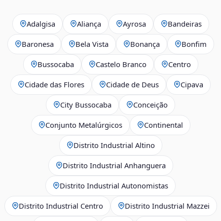
Adalgisa
Aliança
Ayrosa
Bandeiras
Baronesa
Bela Vista
Bonança
Bonfim
Bussocaba
Castelo Branco
Centro
Cidade das Flores
Cidade de Deus
Cipava
City Bussocaba
Conceição
Conjunto Metalúrgicos
Continental
Distrito Industrial Altino
Distrito Industrial Anhanguera
Distrito Industrial Autonomistas
Distrito Industrial Centro
Distrito Industrial Mazzei