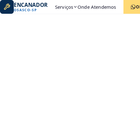
ENCANADOR
Serviços
Onde Atendemos
O
OSASCO
-
SP