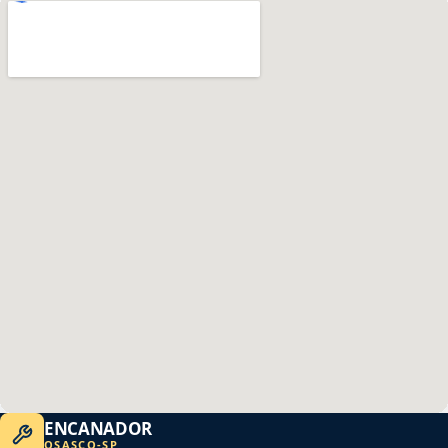
ENCANADOR
OSASCO
-
SP