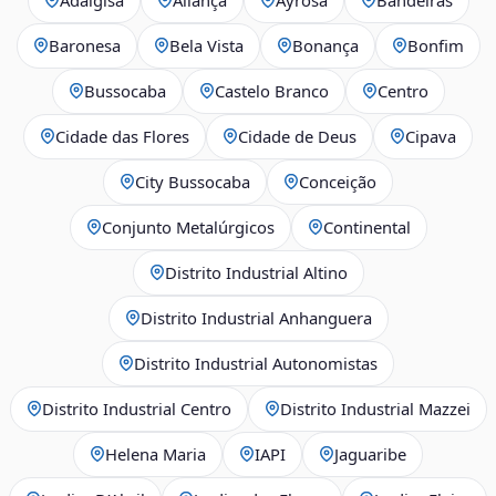
Baronesa
Bela Vista
Bonança
Bonfim
Bussocaba
Castelo Branco
Centro
Cidade das Flores
Cidade de Deus
Cipava
City Bussocaba
Conceição
Conjunto Metalúrgicos
Continental
Distrito Industrial Altino
Distrito Industrial Anhanguera
Distrito Industrial Autonomistas
Distrito Industrial Centro
Distrito Industrial Mazzei
Helena Maria
IAPI
Jaguaribe