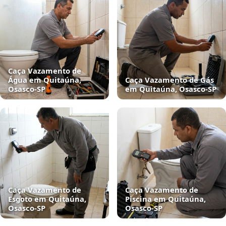
Caça Vazamento de
Água em Quitaúna,
Caça Vazamento de Gás
Osasco‑SP
em Quitaúna, Osasco‑SP
Caça Vazamento de
Caça Vazamento de
Esgoto em Quitaúna,
Piscina em Quitaúna,
Osasco‑SP
Osasco‑SP