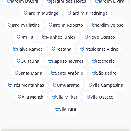
Jardim D’Abril
Jardim das Flores
Jardim Elvira
Jardim Mutinga
Jardim Piratininga
Jardim Platina
Jardim Roberto
Jardim Veloso
Km 18
Munhoz Júnior
Novo Osasco
Paiva Ramos
Pestana
Presidente Altino
Quitaúna
Raposo Tavares
Rochdale
Santa Maria
Santo Antônio
São Pedro
Três Montanhas
Umuarama
Vila Campesina
Vila Menck
Vila Militar
Vila Osasco
Vila Yara