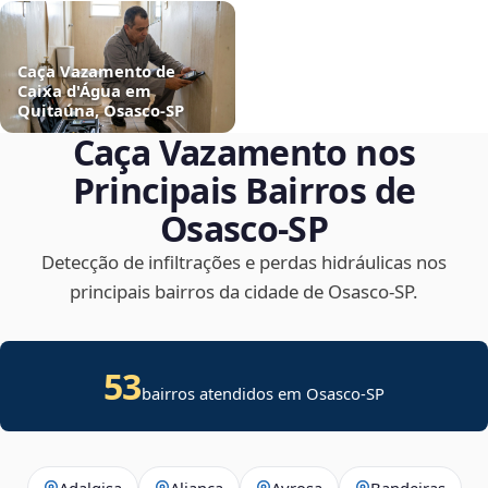
Caça Vazamento de
Caixa d'Água em
Quitaúna, Osasco‑SP
Caça Vazamento nos
Principais Bairros de
Osasco‑SP
Detecção de infiltrações e perdas hidráulicas nos
principais bairros da cidade de Osasco‑SP.
53
bairros atendidos em Osasco-SP
Adalgisa
Aliança
Ayrosa
Bandeiras