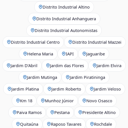
Distrito Industrial Altino
Distrito Industrial Anhanguera
Distrito Industrial Autonomistas
Distrito Industrial Centro
Distrito Industrial Mazzei
Helena Maria
IAPI
Jaguaribe
Jardim D’Abril
Jardim das Flores
Jardim Elvira
Jardim Mutinga
Jardim Piratininga
Jardim Platina
Jardim Roberto
Jardim Veloso
Km 18
Munhoz Júnior
Novo Osasco
Paiva Ramos
Pestana
Presidente Altino
Quitaúna
Raposo Tavares
Rochdale