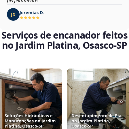
perfeitamente!
Jeremias D.
JD
Serviços de encanador feitos
no Jardim Platina, Osasco‑SP
Soluções Hidráulicas e
Desentupimento de Pia
Manutenções no Jardim
no Jardim Platina,
Platina, Osasco‑SP
Osasco‑SP