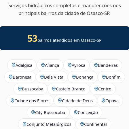
Serviços hidráulicos completos e manutenções nos
principais bairros da cidade de Osasco‑SP.
53
bairros atendidos em Osasco-SP
Adalgisa
Aliança
Ayrosa
Bandeiras
Baronesa
Bela Vista
Bonança
Bonfim
Bussocaba
Castelo Branco
Centro
Cidade das Flores
Cidade de Deus
Cipava
City Bussocaba
Conceição
Conjunto Metalúrgicos
Continental