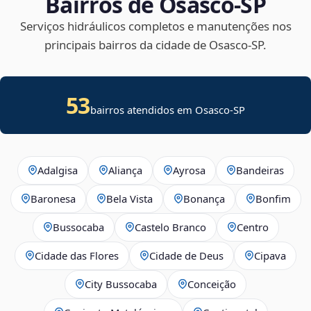
Bairros de Osasco‑SP
Serviços hidráulicos completos e manutenções nos
principais bairros da cidade de Osasco‑SP.
53
bairros atendidos em Osasco-SP
Adalgisa
Aliança
Ayrosa
Bandeiras
Baronesa
Bela Vista
Bonança
Bonfim
Bussocaba
Castelo Branco
Centro
Cidade das Flores
Cidade de Deus
Cipava
City Bussocaba
Conceição