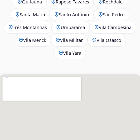
Quitaúna
Raposo Tavares
Rochdale
Santa Maria
Santo Antônio
São Pedro
Três Montanhas
Umuarama
Vila Campesina
Vila Menck
Vila Militar
Vila Osasco
Vila Yara