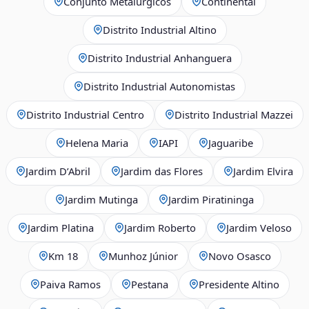
Conjunto Metalúrgicos
Continental
Distrito Industrial Altino
Distrito Industrial Anhanguera
Distrito Industrial Autonomistas
Distrito Industrial Centro
Distrito Industrial Mazzei
Helena Maria
IAPI
Jaguaribe
Jardim D’Abril
Jardim das Flores
Jardim Elvira
Jardim Mutinga
Jardim Piratininga
Jardim Platina
Jardim Roberto
Jardim Veloso
Km 18
Munhoz Júnior
Novo Osasco
Paiva Ramos
Pestana
Presidente Altino