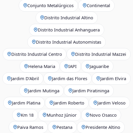
Conjunto Metalúrgicos
Continental
Distrito Industrial Altino
Distrito Industrial Anhanguera
Distrito Industrial Autonomistas
Distrito Industrial Centro
Distrito Industrial Mazzei
Helena Maria
IAPI
Jaguaribe
Jardim D’Abril
Jardim das Flores
Jardim Elvira
Jardim Mutinga
Jardim Piratininga
Jardim Platina
Jardim Roberto
Jardim Veloso
Km 18
Munhoz Júnior
Novo Osasco
Paiva Ramos
Pestana
Presidente Altino