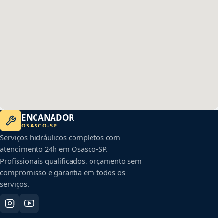
ENCANADOR
OSASCO
-
SP
Serviços hidráulicos completos com
atendimento 24h em
Osasco
-
SP
.
Profissionais qualificados, orçamento sem
compromisso e garantia em todos os
serviços.