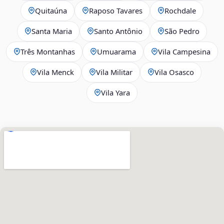
Quitaúna
Raposo Tavares
Rochdale
Santa Maria
Santo Antônio
São Pedro
Três Montanhas
Umuarama
Vila Campesina
Vila Menck
Vila Militar
Vila Osasco
Vila Yara