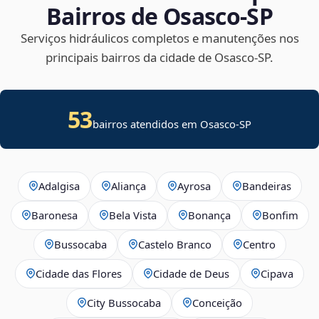
Bairros de Osasco‑SP
Serviços hidráulicos completos e manutenções nos
principais bairros da cidade de Osasco‑SP.
53
bairros atendidos em Osasco-SP
Adalgisa
Aliança
Ayrosa
Bandeiras
Baronesa
Bela Vista
Bonança
Bonfim
Bussocaba
Castelo Branco
Centro
Cidade das Flores
Cidade de Deus
Cipava
City Bussocaba
Conceição