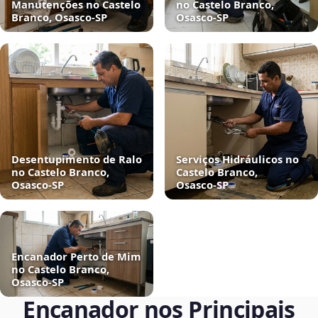
Manutenções no Castelo
no Castelo Branco,
Branco, Osasco‑SP
Osasco‑SP
Desentupimento de Ralo
Serviços Hidráulicos no
no Castelo Branco,
Castelo Branco,
Osasco‑SP
Osasco‑SP
Encanador Perto de Mim
no Castelo Branco,
Osasco‑SP
Encanador nos Principais