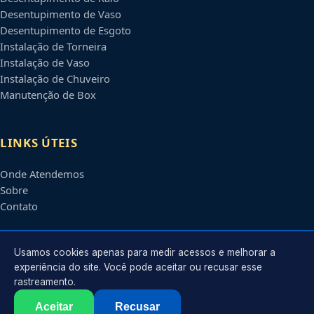
Desentupimento de Vaso
Desentupimento de Esgoto
Instalação de Torneira
Instalação de Vaso
Instalação de Chuveiro
Manutenção de Box
LINKS ÚTEIS
Onde Atendemos
Sobre
Contato
CONTATO
Usamos cookies apenas para medir acessos e melhorar a
experiência do site. Você pode aceitar ou recusar esse
rastreamento.
Atendimento em
Osasco
-
SP
e regiões parceiras
contato@encanadoremosasco.com.br
Aceitar
Recusar