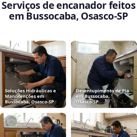
Serviços de encanador feitos
em Bussocaba, Osasco‑SP
Soluções Hidráulicas e
Desentupimento de Pia
Manutenções em
em Bussocaba,
Bussocaba, Osasco‑SP
Osasco‑SP