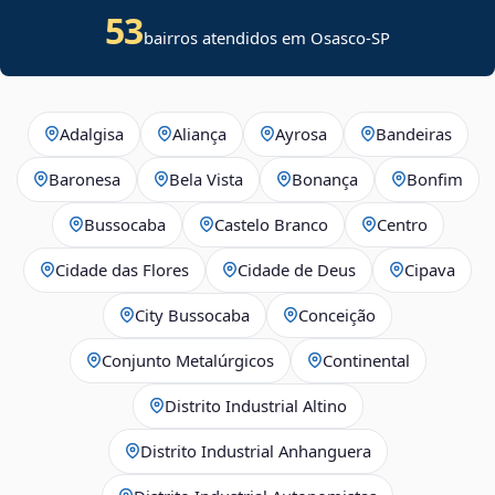
53
bairros atendidos em Osasco-SP
Adalgisa
Aliança
Ayrosa
Bandeiras
Baronesa
Bela Vista
Bonança
Bonfim
Bussocaba
Castelo Branco
Centro
Cidade das Flores
Cidade de Deus
Cipava
City Bussocaba
Conceição
Conjunto Metalúrgicos
Continental
Distrito Industrial Altino
Distrito Industrial Anhanguera