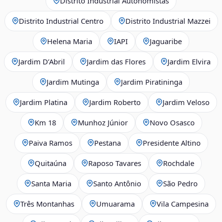
Distrito Industrial Autonomistas
Distrito Industrial Centro
Distrito Industrial Mazzei
Helena Maria
IAPI
Jaguaribe
Jardim D’Abril
Jardim das Flores
Jardim Elvira
Jardim Mutinga
Jardim Piratininga
Jardim Platina
Jardim Roberto
Jardim Veloso
Km 18
Munhoz Júnior
Novo Osasco
Paiva Ramos
Pestana
Presidente Altino
Quitaúna
Raposo Tavares
Rochdale
Santa Maria
Santo Antônio
São Pedro
Três Montanhas
Umuarama
Vila Campesina