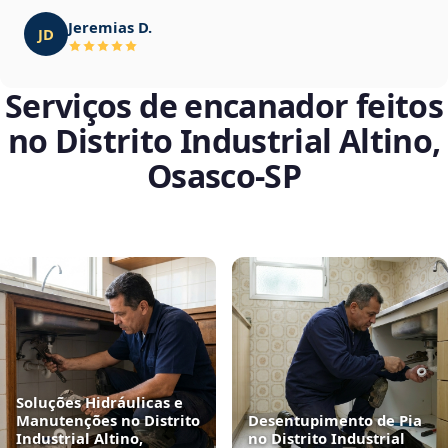
Jeremias D.
JD
Serviços de encanador feitos
no Distrito Industrial Altino,
Osasco‑SP
Soluções Hidráulicas e
Manutenções no Distrito
Desentupimento de Pia
Industrial Altino,
no Distrito Industrial