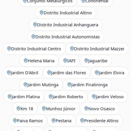
Conjunto Metalúrgicos
Continental
Distrito Industrial Altino
Distrito Industrial Anhanguera
Distrito Industrial Autonomistas
Distrito Industrial Centro
Distrito Industrial Mazzei
Helena Maria
IAPI
Jaguaribe
Jardim D’Abril
Jardim das Flores
Jardim Elvira
Jardim Mutinga
Jardim Piratininga
Jardim Platina
Jardim Roberto
Jardim Veloso
Km 18
Munhoz Júnior
Novo Osasco
Paiva Ramos
Pestana
Presidente Altino