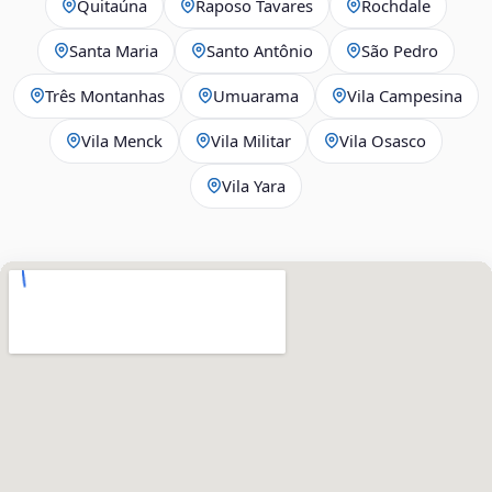
Quitaúna
Raposo Tavares
Rochdale
Santa Maria
Santo Antônio
São Pedro
Três Montanhas
Umuarama
Vila Campesina
Vila Menck
Vila Militar
Vila Osasco
Vila Yara