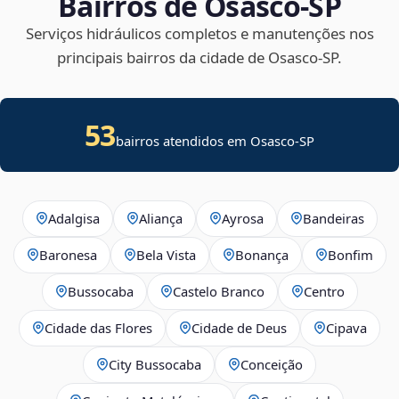
Bairros de Osasco‑SP
Serviços hidráulicos completos e manutenções nos
principais bairros da cidade de Osasco‑SP.
53
bairros atendidos em Osasco-SP
Adalgisa
Aliança
Ayrosa
Bandeiras
Baronesa
Bela Vista
Bonança
Bonfim
Bussocaba
Castelo Branco
Centro
Cidade das Flores
Cidade de Deus
Cipava
City Bussocaba
Conceição