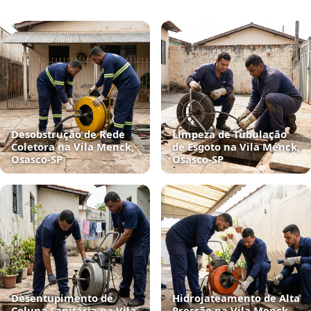
Desobstrução de Rede
Limpeza de Tubulação
Coletora na Vila Menck,
de Esgoto na Vila Menck,
Osasco‑SP
Osasco‑SP
Desentupimento de
Hidrojateamento de Alta
Coluna Sanitária na Vila
Pressão na Vila Menck,