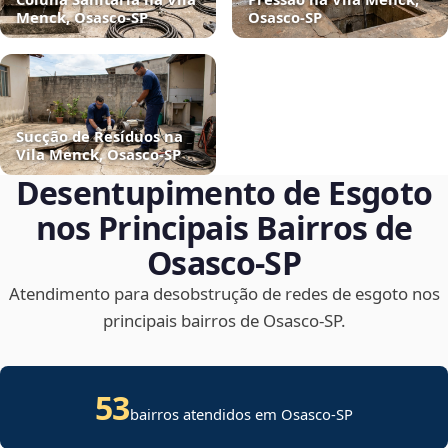
Menck, Osasco‑SP
Osasco‑SP
Sucção de Resíduos na
Vila Menck, Osasco‑SP
Desentupimento de Esgoto
nos Principais Bairros de
Osasco‑SP
Atendimento para desobstrução de redes de esgoto nos
principais bairros de Osasco‑SP.
53
bairros atendidos em Osasco-SP