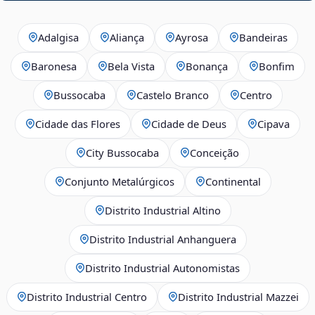
Adalgisa
Aliança
Ayrosa
Bandeiras
Baronesa
Bela Vista
Bonança
Bonfim
Bussocaba
Castelo Branco
Centro
Cidade das Flores
Cidade de Deus
Cipava
City Bussocaba
Conceição
Conjunto Metalúrgicos
Continental
Distrito Industrial Altino
Distrito Industrial Anhanguera
Distrito Industrial Autonomistas
Distrito Industrial Centro
Distrito Industrial Mazzei