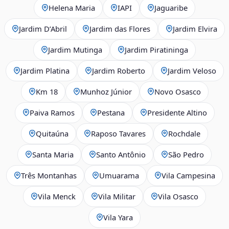
Helena Maria
IAPI
Jaguaribe
Jardim D’Abril
Jardim das Flores
Jardim Elvira
Jardim Mutinga
Jardim Piratininga
Jardim Platina
Jardim Roberto
Jardim Veloso
Km 18
Munhoz Júnior
Novo Osasco
Paiva Ramos
Pestana
Presidente Altino
Quitaúna
Raposo Tavares
Rochdale
Santa Maria
Santo Antônio
São Pedro
Três Montanhas
Umuarama
Vila Campesina
Vila Menck
Vila Militar
Vila Osasco
Vila Yara