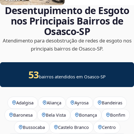
Desentupimento de Esgoto
nos Principais Bairros de
Osasco‑SP
Atendimento para desobstrução de redes de esgoto nos
principais bairros de Osasco‑SP.
53
bairros atendidos em Osasco-SP
Adalgisa
Aliança
Ayrosa
Bandeiras
Baronesa
Bela Vista
Bonança
Bonfim
Bussocaba
Castelo Branco
Centro