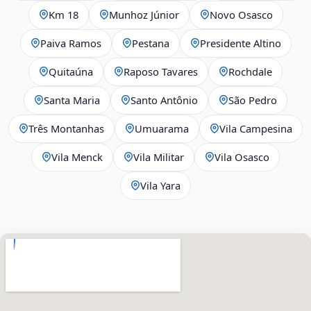
Km 18
Munhoz Júnior
Novo Osasco
Paiva Ramos
Pestana
Presidente Altino
Quitaúna
Raposo Tavares
Rochdale
Santa Maria
Santo Antônio
São Pedro
Três Montanhas
Umuarama
Vila Campesina
Vila Menck
Vila Militar
Vila Osasco
Vila Yara