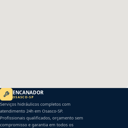
ENCANADOR
OSASCO
-
SP
Serviços hidráulicos completos com
atendimento 24h em
Osasco
-
SP
.
Profissionais qualificados, orçamento sem
compromisso e garantia em todos os