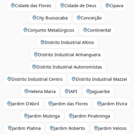
Cidade das Flores
Cidade de Deus
Cipava
City Bussocaba
Conceição
Conjunto Metalúrgicos
Continental
Distrito Industrial Altino
Distrito Industrial Anhanguera
Distrito Industrial Autonomistas
Distrito Industrial Centro
Distrito Industrial Mazzei
Helena Maria
IAPI
Jaguaribe
Jardim D’Abril
Jardim das Flores
Jardim Elvira
Jardim Mutinga
Jardim Piratininga
Jardim Platina
Jardim Roberto
Jardim Veloso