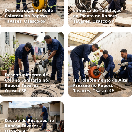
Desobstrução de Rede
Limpeza de Tubulação
Coletora no Raposo
de Esgoto no Raposo
Tavares, Osasco‑SP
Tavares, Osasco‑SP
Desentupimento de
Coluna Sanitária no
Hidrojateamento de Alta
Raposo Tavares,
Pressão no Raposo
Osasco‑SP
Tavares, Osasco‑SP
Sucção de Resíduos no
Raposo Tavares,
Osasco‑SP