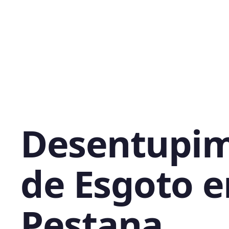
Desentupi
de Esgoto 
Pestana,