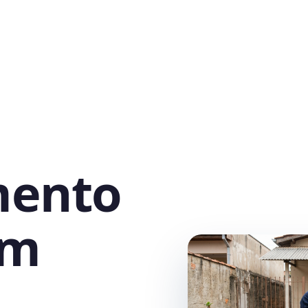
mento
em