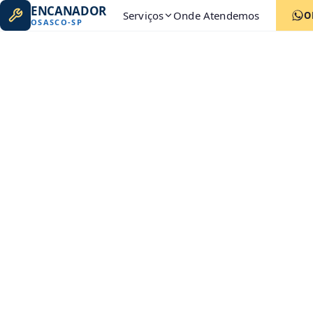
ENCANADOR
Serviços
Onde Atendemos
O
OSASCO
-
SP