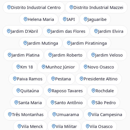
Distrito Industrial Centro
Distrito Industrial Mazzei
Helena Maria
IAPI
Jaguaribe
Jardim D’Abril
Jardim das Flores
Jardim Elvira
Jardim Mutinga
Jardim Piratininga
Jardim Platina
Jardim Roberto
Jardim Veloso
Km 18
Munhoz Júnior
Novo Osasco
Paiva Ramos
Pestana
Presidente Altino
Quitaúna
Raposo Tavares
Rochdale
Santa Maria
Santo Antônio
São Pedro
Três Montanhas
Umuarama
Vila Campesina
Vila Menck
Vila Militar
Vila Osasco