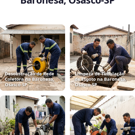
Desobstrução de Rede
Limpeza de Tubulação
Coletora na Baronesa,
de Esgoto na Baronesa,
Osasco‑SP
Osasco‑SP