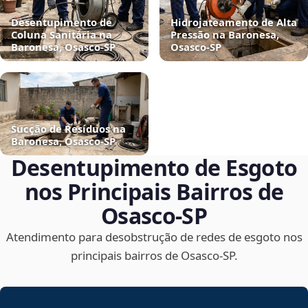
Desentupimento de
Hidrojateamento de Alta
Coluna Sanitária na
Pressão na Baronesa,
Baronesa, Osasco‑SP
Osasco‑SP
Sucção de Resíduos na
Baronesa, Osasco‑SP
Desentupimento de Esgoto
nos Principais Bairros de
Osasco‑SP
Atendimento para desobstrução de redes de esgoto nos
principais bairros de Osasco‑SP.