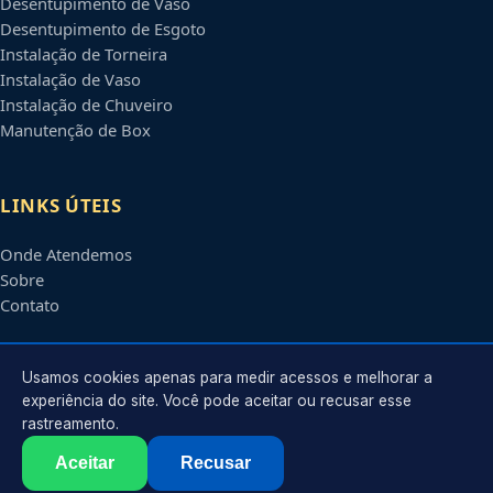
Desentupimento de Vaso
Desentupimento de Esgoto
Instalação de Torneira
Instalação de Vaso
Instalação de Chuveiro
Manutenção de Box
LINKS ÚTEIS
Onde Atendemos
Sobre
Contato
CONTATO
Usamos cookies apenas para medir acessos e melhorar a
experiência do site. Você pode aceitar ou recusar esse
rastreamento.
Atendimento em
Osasco
-
SP
e regiões parceiras
contato@encanadoremosasco.com.br
Aceitar
Recusar
©
2026
Encanador em
Osasco
-
SP
. Todos os direitos reservados.