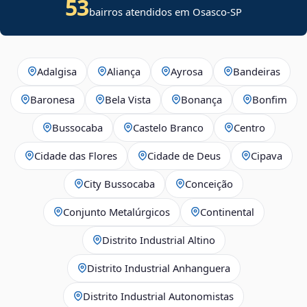
53
bairros atendidos em Osasco-SP
Adalgisa
Aliança
Ayrosa
Bandeiras
Baronesa
Bela Vista
Bonança
Bonfim
Bussocaba
Castelo Branco
Centro
Cidade das Flores
Cidade de Deus
Cipava
City Bussocaba
Conceição
Conjunto Metalúrgicos
Continental
Distrito Industrial Altino
Distrito Industrial Anhanguera
Distrito Industrial Autonomistas