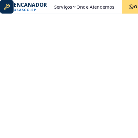
ENCANADOR
Serviços
Onde Atendemos
O
OSASCO
-
SP