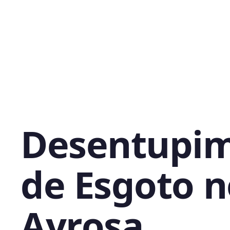
Desentupi
de Esgoto n
Ayrosa,