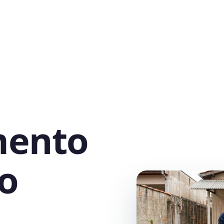
mento
o