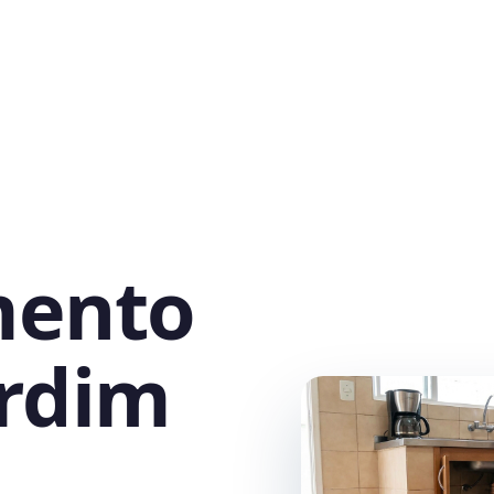
mento
ardim