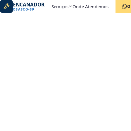
ENCANADOR
Serviços
Onde Atendemos
O
OSASCO
-
SP