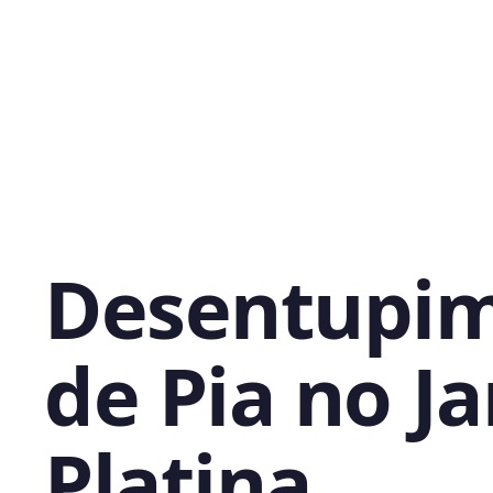
Desentupi
de Pia no J
Platina,