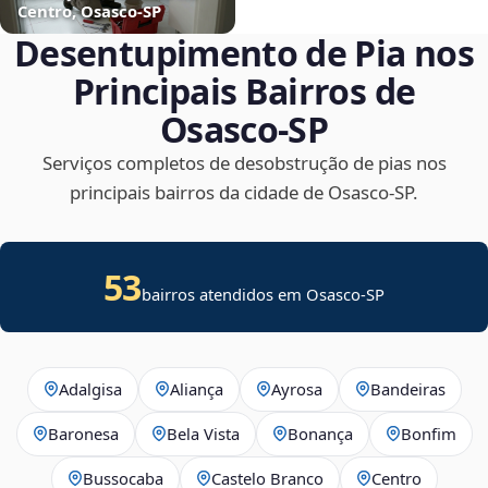
Centro, Osasco‑SP
Desentupimento de Pia nos
Principais Bairros de
Osasco‑SP
Serviços completos de desobstrução de pias nos
principais bairros da cidade de Osasco‑SP.
53
bairros atendidos em Osasco-SP
Adalgisa
Aliança
Ayrosa
Bandeiras
Baronesa
Bela Vista
Bonança
Bonfim
Bussocaba
Castelo Branco
Centro