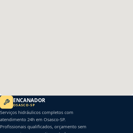
ENCANADOR
OSASCO
-
SP
Serviços hidráulicos completos com
atendimento 24h em
Osasco
-
SP
.
Profissionais qualificados, orçamento sem