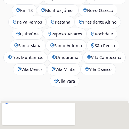
Km 18
Munhoz Júnior
Novo Osasco
Paiva Ramos
Pestana
Presidente Altino
Quitaúna
Raposo Tavares
Rochdale
Santa Maria
Santo Antônio
São Pedro
Três Montanhas
Umuarama
Vila Campesina
Vila Menck
Vila Militar
Vila Osasco
Vila Yara