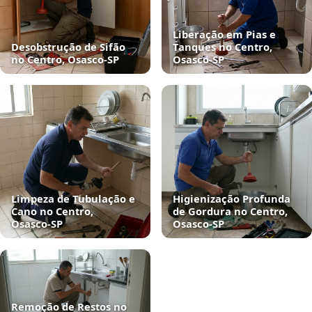
Liberação em Pias e
Desobstrução de Sifão
Tanques no Centro,
no Centro, Osasco‑SP
Osasco‑SP
Limpeza de Tubulação e
Higienização Profunda
Cano no Centro,
de Gordura no Centro,
Osasco‑SP
Osasco‑SP
Remoção de Restos no