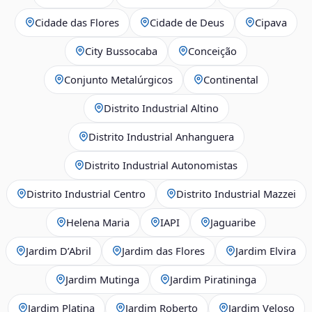
Cidade das Flores
Cidade de Deus
Cipava
City Bussocaba
Conceição
Conjunto Metalúrgicos
Continental
Distrito Industrial Altino
Distrito Industrial Anhanguera
Distrito Industrial Autonomistas
Distrito Industrial Centro
Distrito Industrial Mazzei
Helena Maria
IAPI
Jaguaribe
Jardim D’Abril
Jardim das Flores
Jardim Elvira
Jardim Mutinga
Jardim Piratininga
Jardim Platina
Jardim Roberto
Jardim Veloso