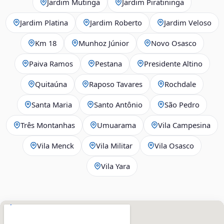
Jardim Mutinga
Jardim Piratininga
Jardim Platina
Jardim Roberto
Jardim Veloso
Km 18
Munhoz Júnior
Novo Osasco
Paiva Ramos
Pestana
Presidente Altino
Quitaúna
Raposo Tavares
Rochdale
Santa Maria
Santo Antônio
São Pedro
Três Montanhas
Umuarama
Vila Campesina
Vila Menck
Vila Militar
Vila Osasco
Vila Yara