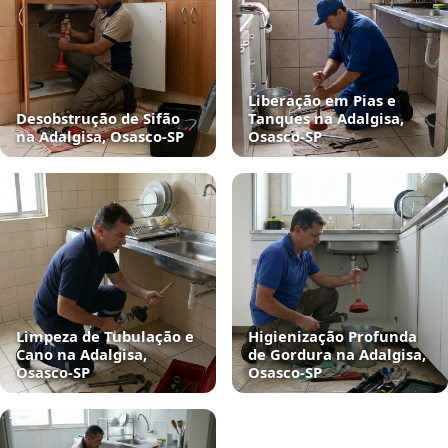
Liberação em Pias e
Desobstrução de Sifão
Tanques na Adalgisa,
na Adalgisa, Osasco‑SP
Osasco‑SP
Limpeza de Tubulação e
Higienização Profunda
Cano na Adalgisa,
de Gordura na Adalgisa,
Osasco‑SP
Osasco‑SP