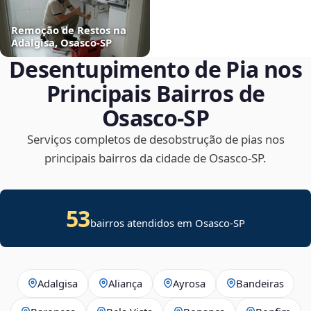
Remoção de Restos na
Adalgisa, Osasco‑SP
Desentupimento de Pia nos
Principais Bairros de
Osasco‑SP
Serviços completos de desobstrução de pias nos
principais bairros da cidade de Osasco‑SP.
53
bairros atendidos em Osasco-SP
Adalgisa
Aliança
Ayrosa
Bandeiras