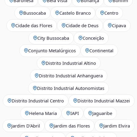
Baronesa
Bela Vista
Bonança
Bonfim
Bussocaba
Castelo Branco
Centro
Cidade das Flores
Cidade de Deus
Cipava
City Bussocaba
Conceição
Conjunto Metalúrgicos
Continental
Distrito Industrial Altino
Distrito Industrial Anhanguera
Distrito Industrial Autonomistas
Distrito Industrial Centro
Distrito Industrial Mazzei
Helena Maria
IAPI
Jaguaribe
Jardim D’Abril
Jardim das Flores
Jardim Elvira