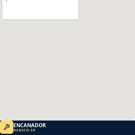
ENCANADOR
OSASCO
-
SP