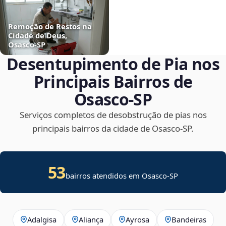
Remoção de Restos na
Cidade de Deus,
Osasco‑SP
Desentupimento de Pia nos
Principais Bairros de
Osasco‑SP
Serviços completos de desobstrução de pias nos
principais bairros da cidade de Osasco‑SP.
53
bairros atendidos em Osasco-SP
Adalgisa
Aliança
Ayrosa
Bandeiras