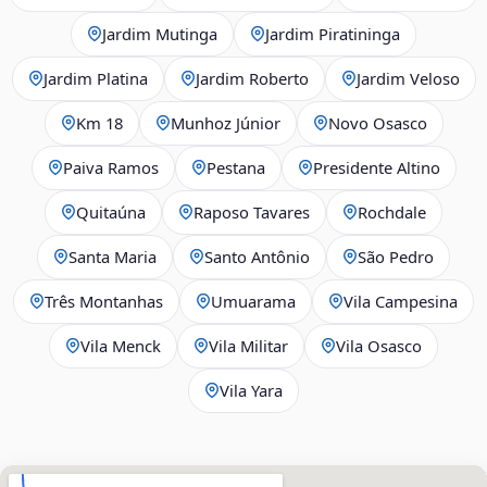
Jardim Mutinga
Jardim Piratininga
Jardim Platina
Jardim Roberto
Jardim Veloso
Km 18
Munhoz Júnior
Novo Osasco
Paiva Ramos
Pestana
Presidente Altino
Quitaúna
Raposo Tavares
Rochdale
Santa Maria
Santo Antônio
São Pedro
Três Montanhas
Umuarama
Vila Campesina
Vila Menck
Vila Militar
Vila Osasco
Vila Yara