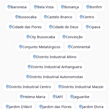
Baronesa
Bela Vista
Bonança
Bonfim
Bussocaba
Castelo Branco
Centro
Cidade das Flores
Cidade de Deus
Cipava
City Bussocaba
Conceição
Conjunto Metalúrgicos
Continental
Distrito Industrial Altino
Distrito Industrial Anhanguera
Distrito Industrial Autonomistas
Distrito Industrial Centro
Distrito Industrial Mazzei
Helena Maria
IAPI
Jaguaribe
Jardim D’Abril
Jardim das Flores
Jardim Elvira