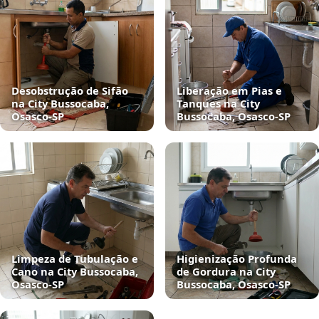
Desobstrução de Sifão
Liberação em Pias e
na City Bussocaba,
Tanques na City
Osasco‑SP
Bussocaba, Osasco‑SP
Limpeza de Tubulação e
Higienização Profunda
Cano na City Bussocaba,
de Gordura na City
Osasco‑SP
Bussocaba, Osasco‑SP