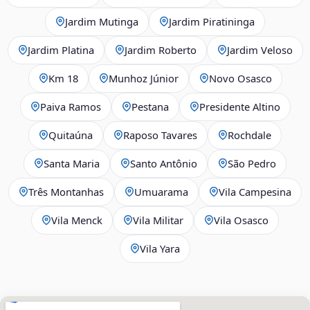
Jardim Mutinga
Jardim Piratininga
Jardim Platina
Jardim Roberto
Jardim Veloso
Km 18
Munhoz Júnior
Novo Osasco
Paiva Ramos
Pestana
Presidente Altino
Quitaúna
Raposo Tavares
Rochdale
Santa Maria
Santo Antônio
São Pedro
Três Montanhas
Umuarama
Vila Campesina
Vila Menck
Vila Militar
Vila Osasco
Vila Yara