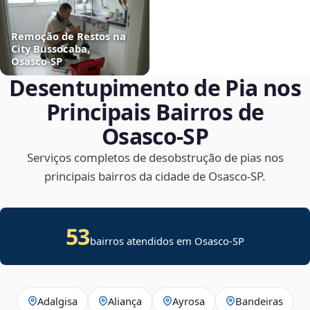
Remoção de Restos na
City Bussocaba,
Osasco‑SP
Desentupimento de Pia nos
Principais Bairros de
Osasco‑SP
Serviços completos de desobstrução de pias nos
principais bairros da cidade de Osasco‑SP.
53
bairros atendidos em Osasco-SP
Adalgisa
Aliança
Ayrosa
Bandeiras