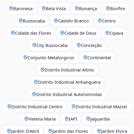
Baronesa
Bela Vista
Bonança
Bonfim
Bussocaba
Castelo Branco
Centro
Cidade das Flores
Cidade de Deus
Cipava
City Bussocaba
Conceição
Conjunto Metalúrgicos
Continental
Distrito Industrial Altino
Distrito Industrial Anhanguera
Distrito Industrial Autonomistas
Distrito Industrial Centro
Distrito Industrial Mazzei
Helena Maria
IAPI
Jaguaribe
Jardim D’Abril
Jardim das Flores
Jardim Elvira