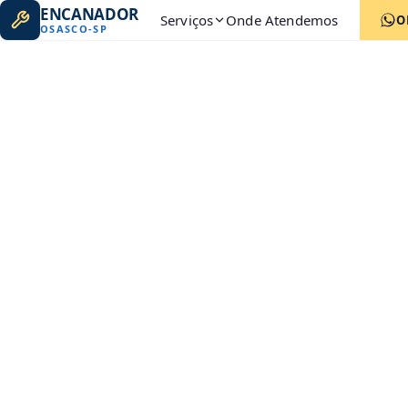
ENCANADOR
Serviços
Onde Atendemos
O
OSASCO
-
SP