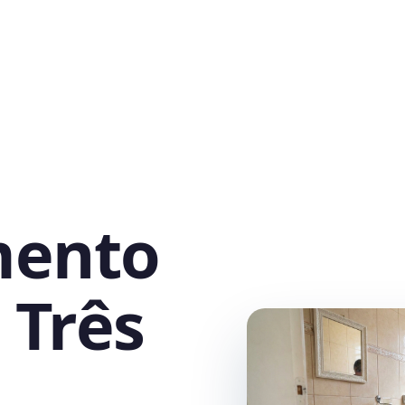
mento
 Três
,