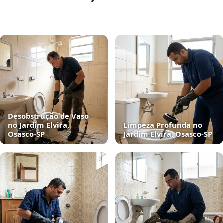
Desobstrução de Vaso
no Jardim Elvira,
Limpeza Profunda no
Osasco‑SP
Jardim Elvira, Osasco‑SP