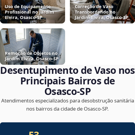
Uso de Equipamento
Correção de Vaso
Profissional no Jardim
Transbordando no
Elvira, Osasco‑SP
Jardim Elvira, Osasco‑SP
Remoção de Objetos no
Jardim Elvira, Osasco‑SP
Desentupimento de Vaso nos
Principais Bairros de
Osasco‑SP
Atendimentos especializados para desobstrução sanitária
nos bairros da cidade de Osasco‑SP.
53