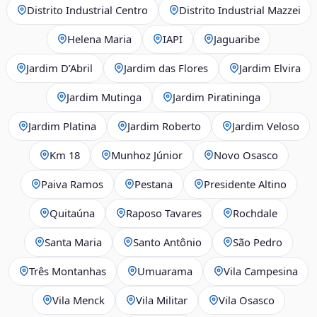
Distrito Industrial Centro
Distrito Industrial Mazzei
Helena Maria
IAPI
Jaguaribe
Jardim D’Abril
Jardim das Flores
Jardim Elvira
Jardim Mutinga
Jardim Piratininga
Jardim Platina
Jardim Roberto
Jardim Veloso
Km 18
Munhoz Júnior
Novo Osasco
Paiva Ramos
Pestana
Presidente Altino
Quitaúna
Raposo Tavares
Rochdale
Santa Maria
Santo Antônio
São Pedro
Três Montanhas
Umuarama
Vila Campesina
Vila Menck
Vila Militar
Vila Osasco