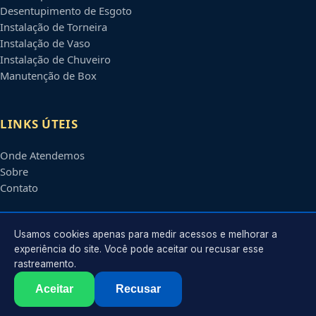
Desentupimento de Esgoto
Instalação de Torneira
Instalação de Vaso
Instalação de Chuveiro
Manutenção de Box
LINKS ÚTEIS
Onde Atendemos
Sobre
Contato
CONTATO
Usamos cookies apenas para medir acessos e melhorar a
experiência do site. Você pode aceitar ou recusar esse
rastreamento.
Atendimento em
Osasco
-
SP
e regiões parceiras
contato@encanadoremosasco.com.br
Aceitar
Recusar
©
2026
Encanador em
Osasco
-
SP
. Todos os direitos reservados.
Política de Privacidade
·
Termos de Uso
·
Sitemap