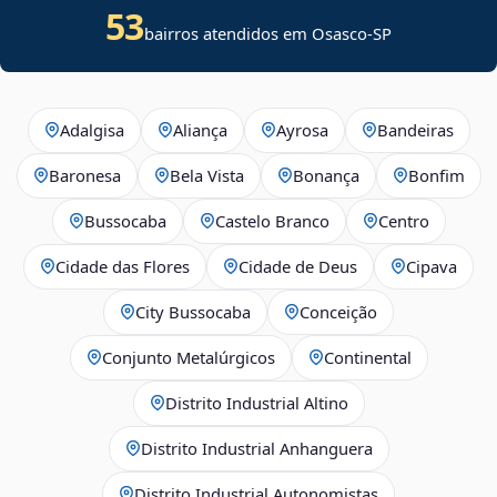
53
bairros atendidos em Osasco-SP
Adalgisa
Aliança
Ayrosa
Bandeiras
Baronesa
Bela Vista
Bonança
Bonfim
Bussocaba
Castelo Branco
Centro
Cidade das Flores
Cidade de Deus
Cipava
City Bussocaba
Conceição
Conjunto Metalúrgicos
Continental
Distrito Industrial Altino
Distrito Industrial Anhanguera
Distrito Industrial Autonomistas