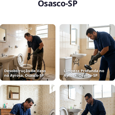
Osasco‑SP
Desobstrução de Vaso
Limpeza Profunda no
no Ayrosa, Osasco‑SP
Ayrosa, Osasco‑SP