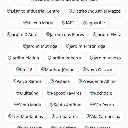
Distrito Industrial Centro
Distrito Industrial Mazzei
Helena Maria
IAPI
Jaguaribe
Jardim D’Abril
Jardim das Flores
Jardim Elvira
Jardim Mutinga
Jardim Piratininga
Jardim Platina
Jardim Roberto
Jardim Veloso
Km 18
Munhoz Júnior
Novo Osasco
Paiva Ramos
Pestana
Presidente Altino
Quitaúna
Raposo Tavares
Rochdale
Santa Maria
Santo Antônio
São Pedro
Três Montanhas
Umuarama
Vila Campesina
Vila Menck
Vila Militar
Vila Osasco