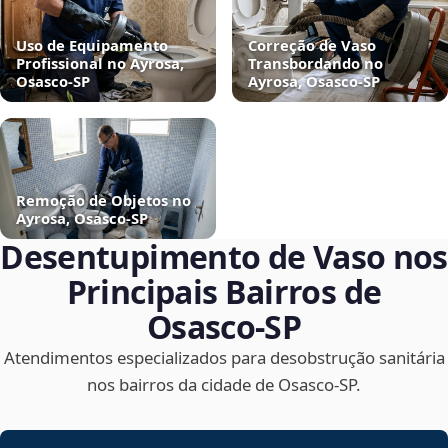
Uso de Equipamento
Correção de Vaso
Profissional no Ayrosa,
Transbordando no
Osasco‑SP
Ayrosa, Osasco‑SP
Remoção de Objetos no
Ayrosa, Osasco‑SP
Desentupimento de Vaso nos
Principais Bairros de
Osasco‑SP
Atendimentos especializados para desobstrução sanitária
nos bairros da cidade de Osasco‑SP.