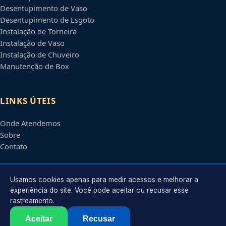
Desentupimento de Vaso
Desentupimento de Esgoto
Instalação de Torneira
Instalação de Vaso
Instalação de Chuveiro
Manutenção de Box
LINKS ÚTEIS
Onde Atendemos
Sobre
Contato
CONTATO
Usamos cookies apenas para medir acessos e melhorar a
experiência do site. Você pode aceitar ou recusar esse
rastreamento.
Atendimento em
Osasco
-
SP
e regiões parceiras
contato@encanadoremosasco.com.br
Aceitar
Recusar