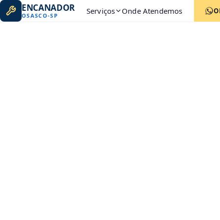
ENCANADOR
Serviços
Onde Atendemos
O
OSASCO
-
SP