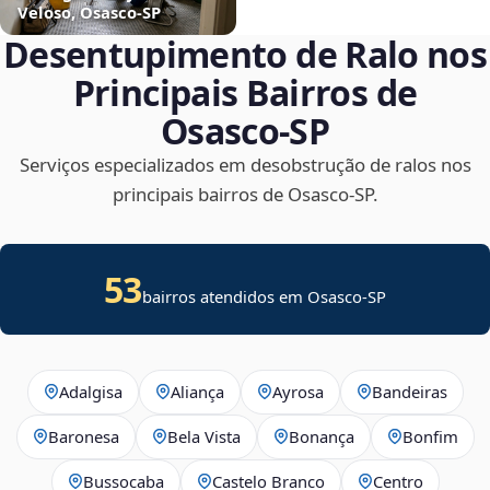
Veloso, Osasco‑SP
Desentupimento de Ralo nos
Principais Bairros de
Osasco‑SP
Serviços especializados em desobstrução de ralos nos
principais bairros de Osasco‑SP.
53
bairros atendidos em Osasco-SP
Adalgisa
Aliança
Ayrosa
Bandeiras
Baronesa
Bela Vista
Bonança
Bonfim
Bussocaba
Castelo Branco
Centro