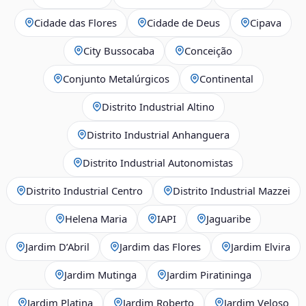
Cidade das Flores
Cidade de Deus
Cipava
City Bussocaba
Conceição
Conjunto Metalúrgicos
Continental
Distrito Industrial Altino
Distrito Industrial Anhanguera
Distrito Industrial Autonomistas
Distrito Industrial Centro
Distrito Industrial Mazzei
Helena Maria
IAPI
Jaguaribe
Jardim D’Abril
Jardim das Flores
Jardim Elvira
Jardim Mutinga
Jardim Piratininga
Jardim Platina
Jardim Roberto
Jardim Veloso