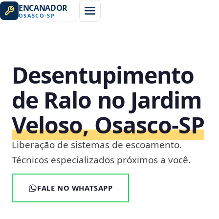
ENCANADOR
OSASCO
-
SP
Desentupimento
de Ralo no Jardim
Veloso, Osasco‑SP
Liberação de sistemas de escoamento.
Técnicos especializados próximos a você.
FALE NO WHATSAPP