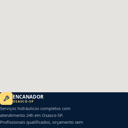
ENCANADOR
OSASCO
-
SP
Serviços hidráulicos completos com
atendimento 24h em
Osasco
-
SP
.
Profissionais qualificados, orçamento sem