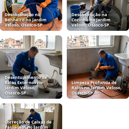
Desobstrução no
Desobstrução na
Banheiro no Jardim
Cozinha no Jardim
Veloso, Osasco‑SP
Veloso, Osasco‑SP
Desentupimento de
Ralos Externos no
Limpeza Profunda de
Jardim Veloso,
Ralos no Jardim Veloso,
Osasco‑SP
Osasco‑SP
Correção de Caixas de
Passagem no Jardim