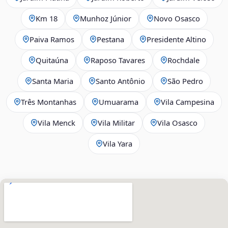
Km 18
Munhoz Júnior
Novo Osasco
Paiva Ramos
Pestana
Presidente Altino
Quitaúna
Raposo Tavares
Rochdale
Santa Maria
Santo Antônio
São Pedro
Três Montanhas
Umuarama
Vila Campesina
Vila Menck
Vila Militar
Vila Osasco
Vila Yara