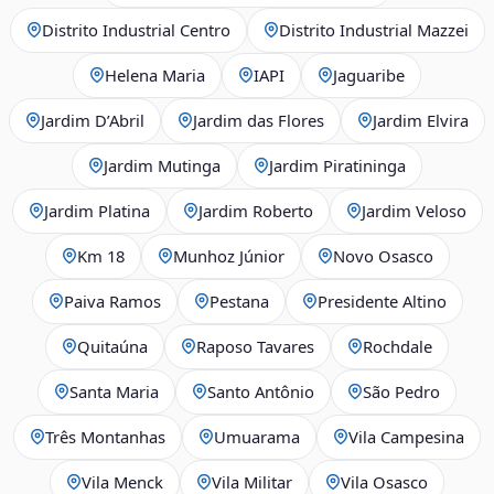
Distrito Industrial Centro
Distrito Industrial Mazzei
Helena Maria
IAPI
Jaguaribe
Jardim D’Abril
Jardim das Flores
Jardim Elvira
Jardim Mutinga
Jardim Piratininga
Jardim Platina
Jardim Roberto
Jardim Veloso
Km 18
Munhoz Júnior
Novo Osasco
Paiva Ramos
Pestana
Presidente Altino
Quitaúna
Raposo Tavares
Rochdale
Santa Maria
Santo Antônio
São Pedro
Três Montanhas
Umuarama
Vila Campesina
Vila Menck
Vila Militar
Vila Osasco