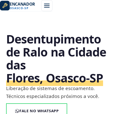
ENCANADOR
OSASCO
-
SP
Desentupimento
de Ralo na Cidade
das
Flores, Osasco‑SP
Liberação de sistemas de escoamento.
Técnicos especializados próximos a você.
FALE NO WHATSAPP