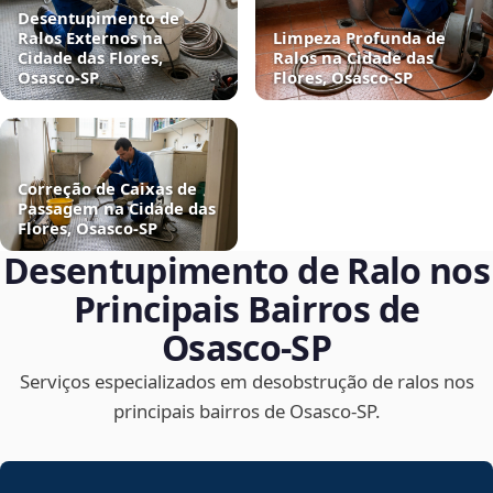
Desentupimento de
Ralos Externos na
Limpeza Profunda de
Cidade das Flores,
Ralos na Cidade das
Osasco‑SP
Flores, Osasco‑SP
Correção de Caixas de
Passagem na Cidade das
Flores, Osasco‑SP
Desentupimento de Ralo nos
Principais Bairros de
Osasco‑SP
Serviços especializados em desobstrução de ralos nos
principais bairros de Osasco‑SP.