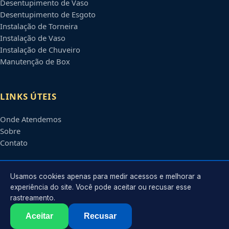
Desentupimento de Vaso
Desentupimento de Esgoto
Instalação de Torneira
Instalação de Vaso
Instalação de Chuveiro
Manutenção de Box
LINKS ÚTEIS
Onde Atendemos
Sobre
Contato
CONTATO
Usamos cookies apenas para medir acessos e melhorar a
experiência do site. Você pode aceitar ou recusar esse
rastreamento.
Atendimento em
Osasco
-
SP
e regiões parceiras
contato@encanadoremosasco.com.br
Aceitar
Recusar
©
2026
Encanador em
Osasco
-
SP
. Todos os direitos reservados.