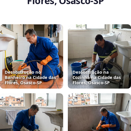
Flores, Osasco‑SP
Desobstrução no
Desobstrução na
Banheiro na Cidade das
Cozinha na Cidade das
Flores, Osasco‑SP
Flores, Osasco‑SP