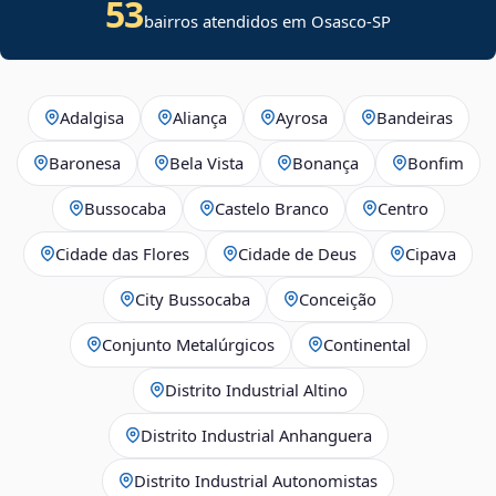
53
bairros atendidos em Osasco-SP
Adalgisa
Aliança
Ayrosa
Bandeiras
Baronesa
Bela Vista
Bonança
Bonfim
Bussocaba
Castelo Branco
Centro
Cidade das Flores
Cidade de Deus
Cipava
City Bussocaba
Conceição
Conjunto Metalúrgicos
Continental
Distrito Industrial Altino
Distrito Industrial Anhanguera
Distrito Industrial Autonomistas