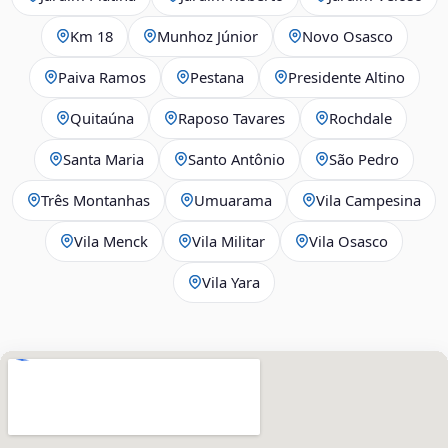
Km 18
Munhoz Júnior
Novo Osasco
Paiva Ramos
Pestana
Presidente Altino
Quitaúna
Raposo Tavares
Rochdale
Santa Maria
Santo Antônio
São Pedro
Três Montanhas
Umuarama
Vila Campesina
Vila Menck
Vila Militar
Vila Osasco
Vila Yara