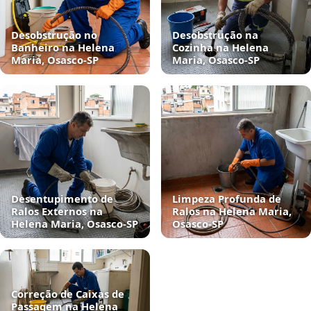
Desobstrução no
Desobstrução na
Banheiro na Helena
Cozinha na Helena
Maria, Osasco‑SP
Maria, Osasco‑SP
Desentupimento de
Limpeza Profunda de
Ralos Externos na
Ralos na Helena Maria,
Helena Maria, Osasco‑SP
Osasco‑SP
Correção de Caixas de
Passagem na Helena