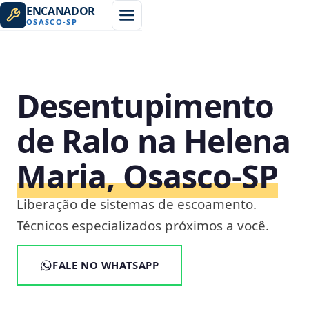
ENCANADOR
OSASCO
-
SP
Desentupimento
de Ralo na Helena
Maria, Osasco‑SP
Liberação de sistemas de escoamento.
Técnicos especializados próximos a você.
FALE NO WHATSAPP