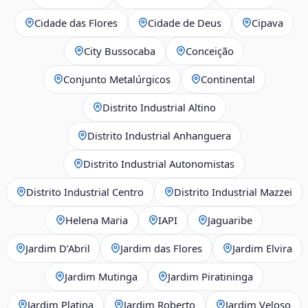
Cidade das Flores
Cidade de Deus
Cipava
City Bussocaba
Conceição
Conjunto Metalúrgicos
Continental
Distrito Industrial Altino
Distrito Industrial Anhanguera
Distrito Industrial Autonomistas
Distrito Industrial Centro
Distrito Industrial Mazzei
Helena Maria
IAPI
Jaguaribe
Jardim D’Abril
Jardim das Flores
Jardim Elvira
Jardim Mutinga
Jardim Piratininga
Jardim Platina
Jardim Roberto
Jardim Veloso