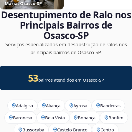
Maria, Osasco‑SP
Desentupimento de Ralo nos
Principais Bairros de
Osasco‑SP
Serviços especializados em desobstrução de ralos nos
principais bairros de Osasco‑SP.
53
bairros atendidos em Osasco-SP
Adalgisa
Aliança
Ayrosa
Bandeiras
Baronesa
Bela Vista
Bonança
Bonfim
Bussocaba
Castelo Branco
Centro