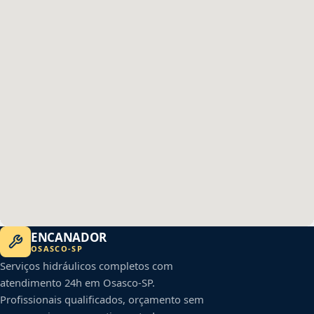
ENCANADOR
OSASCO
-
SP
Serviços hidráulicos completos com
atendimento 24h em
Osasco
-
SP
.
Profissionais qualificados, orçamento sem