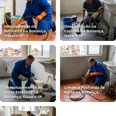
Desobstrução no
Desobstrução na
Banheiro na Bonança,
Cozinha na Bonança,
Osasco‑SP
Osasco‑SP
Desentupimento de
Limpeza Profunda de
Ralos Externos na
Ralos na Bonança,
Bonança, Osasco‑SP
Osasco‑SP