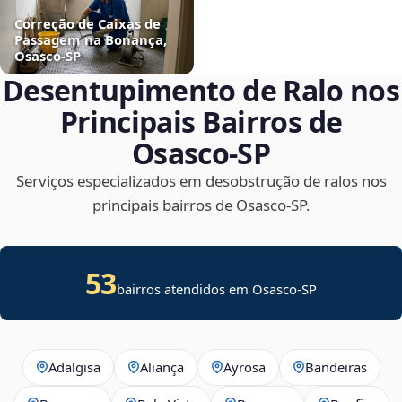
Correção de Caixas de
Passagem na Bonança,
Osasco‑SP
Desentupimento de Ralo nos
Principais Bairros de
Osasco‑SP
Serviços especializados em desobstrução de ralos nos
principais bairros de Osasco‑SP.
53
bairros atendidos em Osasco-SP
Adalgisa
Aliança
Ayrosa
Bandeiras