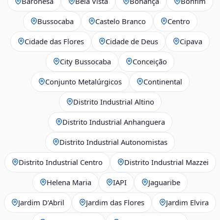
Baronesa
Bela Vista
Bonança
Bonfim
Bussocaba
Castelo Branco
Centro
Cidade das Flores
Cidade de Deus
Cipava
City Bussocaba
Conceição
Conjunto Metalúrgicos
Continental
Distrito Industrial Altino
Distrito Industrial Anhanguera
Distrito Industrial Autonomistas
Distrito Industrial Centro
Distrito Industrial Mazzei
Helena Maria
IAPI
Jaguaribe
Jardim D’Abril
Jardim das Flores
Jardim Elvira