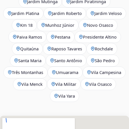
Jardim Mutinga
Jardim Piratininga
Jardim Platina
Jardim Roberto
Jardim Veloso
Km 18
Munhoz Júnior
Novo Osasco
Paiva Ramos
Pestana
Presidente Altino
Quitaúna
Raposo Tavares
Rochdale
Santa Maria
Santo Antônio
São Pedro
Três Montanhas
Umuarama
Vila Campesina
Vila Menck
Vila Militar
Vila Osasco
Vila Yara