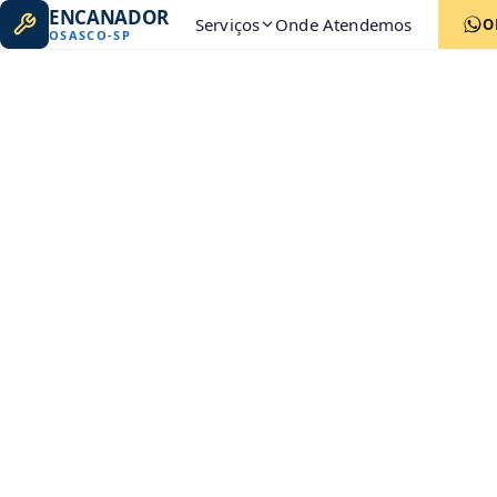
ENCANADOR
Serviços
Onde Atendemos
O
OSASCO
-
SP