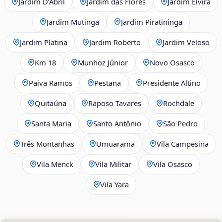
Jardim D’Abril
Jardim das Flores
Jardim Elvira
Jardim Mutinga
Jardim Piratininga
Jardim Platina
Jardim Roberto
Jardim Veloso
Km 18
Munhoz Júnior
Novo Osasco
Paiva Ramos
Pestana
Presidente Altino
Quitaúna
Raposo Tavares
Rochdale
Santa Maria
Santo Antônio
São Pedro
Três Montanhas
Umuarama
Vila Campesina
Vila Menck
Vila Militar
Vila Osasco
Vila Yara