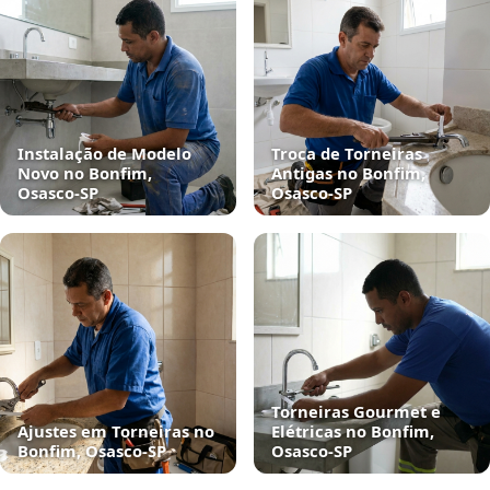
Instalação de Modelo
Troca de Torneiras
Novo no Bonfim,
Antigas no Bonfim,
Osasco‑SP
Osasco‑SP
Torneiras Gourmet e
Ajustes em Torneiras no
Elétricas no Bonfim,
Bonfim, Osasco‑SP
Osasco‑SP