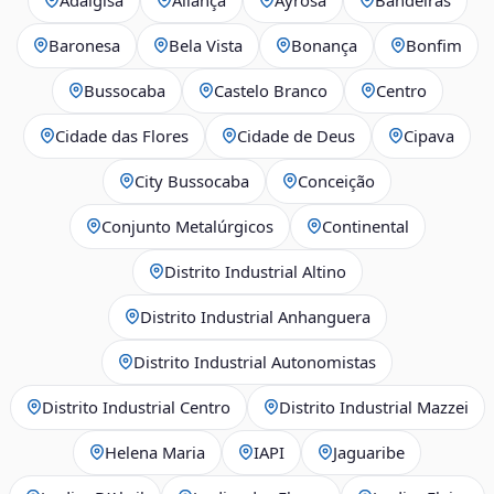
Baronesa
Bela Vista
Bonança
Bonfim
Bussocaba
Castelo Branco
Centro
Cidade das Flores
Cidade de Deus
Cipava
City Bussocaba
Conceição
Conjunto Metalúrgicos
Continental
Distrito Industrial Altino
Distrito Industrial Anhanguera
Distrito Industrial Autonomistas
Distrito Industrial Centro
Distrito Industrial Mazzei
Helena Maria
IAPI
Jaguaribe