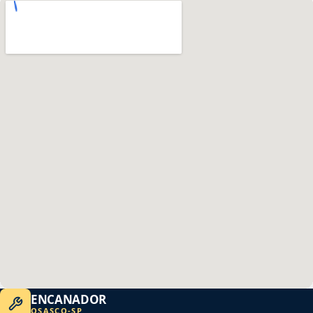
ENCANADOR
OSASCO
-
SP