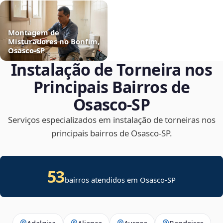
Montagem de
Misturadores no Bonfim,
Osasco‑SP
Instalação de Torneira nos
Principais Bairros de
Osasco‑SP
Serviços especializados em instalação de torneiras nos
principais bairros de Osasco‑SP.
53
bairros atendidos em Osasco-SP
Adalgisa
Aliança
Ayrosa
Bandeiras