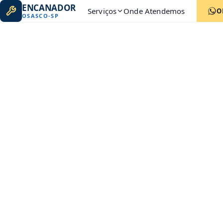
ENCANADOR
Serviços
Onde Atendemos
O
OSASCO
-
SP